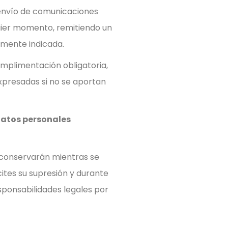
envío de comunicaciones
uier momento, remitiendo un
rmente indicada.
umplimentación obligatoria,
expresadas si no se aportan
datos personales
 conservarán mientras se
ites su supresión y durante
esponsabilidades legales por