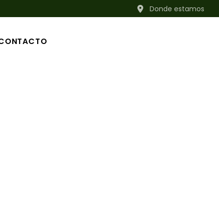
Donde estamos
CRIAMOS TU CERDO
NUESTROS PRODUCTOS
CONTACTO
ERDO
ODUCTOS