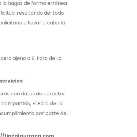
 o lo hagas de forma errónea
icitud, resultando del todo
olicitada o llevar a cabo la
cero ajeno a El Faro de La
servicios
cheros con datos de carácter
 compartido, El Faro de La
incumplimiento por parte del
://fincalaurraca.com