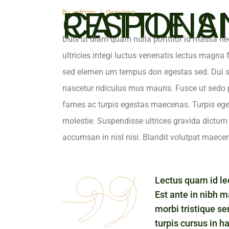
CATTLE AND THE RES
By
admin
Growing
Duis ut diam quam nulla porttitor id massa ne
ultricies integi luctus venenatis lectus magna 
sed elemen um tempus don egestas sed. Dui sa
nascetur ridiculus mus mauris. Fusce ut sedo 
fames ac turpis egestas maecenas. Turpis ege
molestie. Suspendisse ultrices gravida dictum 
accumsan in nisl nisi. Blandit volutpat maece
Lectus quam id leo
Est ante in nibh m
morbi tristique se
turpis cursus in ha