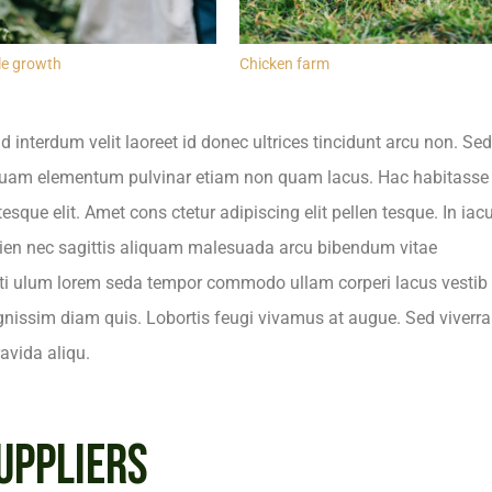
le growth
Chicken farm
interdum velit laoreet id donec ultrices tincidunt arcu non. Sed
 quam elementum pulvinar etiam non quam lacus. Hac habitasse
sque elit. Amet cons ctetur adipiscing elit pellen tesque. In iacu
pien nec sagittis aliquam malesuada arcu bibendum vitae
ti ulum lorem seda tempor commodo ullam corperi lacus vestib
ignissim diam quis. Lobortis feugi vivamus at augue. Sed viverra
avida aliqu.
UPPLIERS