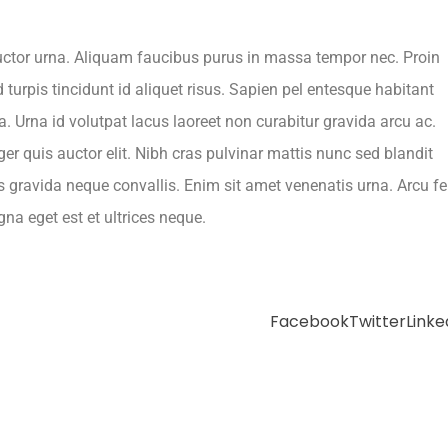
t auctor urna. Aliquam faucibus purus in massa tempor nec. Proin
ed turpis tincidunt id aliquet risus. Sapien pel entesque habitant
. Urna id volutpat lacus laoreet non curabitur gravida arcu ac.
ger quis auctor elit. Nibh cras pulvinar mattis nunc sed blandit
s gravida neque convallis. Enim sit amet venenatis urna. Arcu fe
na eget est et ultrices neque.
Facebook
Twitter
Linke