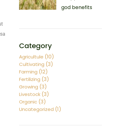
god benefits
st
ssa
Category
(10)
Agricultule
(3)
Cultivating
(12)
Farming
(3)
Fertilizing
(3)
Growing
(3)
Livestock
(3)
Organic
(1)
Uncategorized