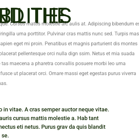
PONSIBILITIES
que. Cursus mattis molestie aic aulis at. Adipiscing bibendum e
fringilla urna porttitor. Pulvinar cras mattis nunc sed. Turpis ma
pien eget mi proin. Penatibus et magnis parturient dis montes
placerat pellentesque orci nulla dign ssim. Netus et mia suada
 tas maecena a pharetra convallis posuere morbi leo urna
fusce ut placerat orci. Ornare massi eget egestas purus viverra
nas.
 in vitae. A cras semper auctor neque vitae.
auris cursus mattis molestie a. Hab tant
nectus eti netus. Purus grav da quis blandit
 se.