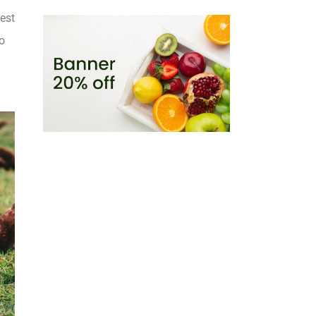
 est
ro