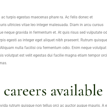
s ac turpis egestas maecenas phare ra. Ac felis donec et
is ultricies vitae leo integer malesuada. Diam in arcu cursus
 neque gravida in fermentum et. At quis risus sed vulputate o
rpis egesti as integer eget aliquet nibh praesent. Rutrum quisqu
 Aliquam nulla facilisi cra fermentum odio. Enim neque volutpat
isis volutpat est velit egestas dui facilie magna etiam tempor orc
rnas.
l careers available
ravida rutrum quisque non tellus orci ac auctor augue mauris. A e