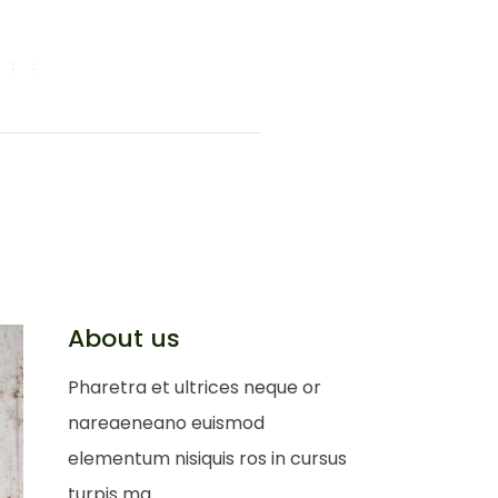
CART
SEARCH
(0)
OS
About us
Pharetra et ultrices neque or
nareaeneano euismod
elementum nisiquis ros in cursus
turpis ma.